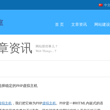
中
首 页
文章资讯
网站建设
章资讯
网站那些事儿？
Web Things...？
虚拟主机
，我们把它称为PHP
虚拟主机
。PHP是一种HTML内嵌式的语