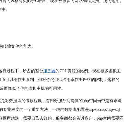
，语言的风格有类似于C语言，现在被很多的网站编程人员广泛的运用。
站中。
内传输文件的能力。
在运行过程中，所占的整台
服务器
的CPU资源的比例。现在很多虚拟主
IIS可以不作出限制，但对你的CPU占用率作出严格的限制，这样的
少，反而降低了你的虚拟主机的可用性。
就是对数据库的依赖程度，有部分服务商提供的php空间当中是有赠送
度的一个重要方法，一般的数据库配置是asp+access/asp+sql
空间没有数据库赠送，需要自己去订购，服务商都会告诉客户，php空间需要匹